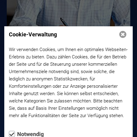
Cookie-Verwaltung
Wir verwenden Cookies, um Ihnen ein optimales Webseiten-
Erlebnis zu bieten. Dazu zählen Cookies, die für den Betrieb
der Seite und für die Steuerung unserer kommerziellen
Links:
Unternehmensziele notwendig sind, sowie solche, die
Coaching & I
lediglich zu anonymen Statistikzwecken, für
Komforteinstellungen oder zur Anzeige personalisierter
Inhalte genutzt werden. Sie können selbst entscheiden,
Career Coaching
welche Kategorien Sie zulassen möchten. Bitte beachten
Sie, dass auf Basis Ihrer Einstellungen womöglich nicht
mehr alle Funktionalitäten der Seite zur Verfügung stehen.
Competence development and self-management
You want to revive and develop your skills, talents and potentials.
Notwendig